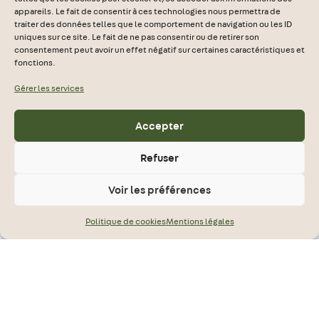
appareils. Le fait de consentir à ces technologies nous permettra de
traiter des données telles que le comportement de navigation ou les ID
uniques sur ce site. Le fait de ne pas consentir ou de retirer son
consentement peut avoir un effet négatif sur certaines caractéristiques et
fonctions.
Gérer les services
Accepter
Refuser
Voir les préférences
Politique de cookies
Mentions légales
24-26 rue Louis Armand
75015 Paris
01 44 39 71 30