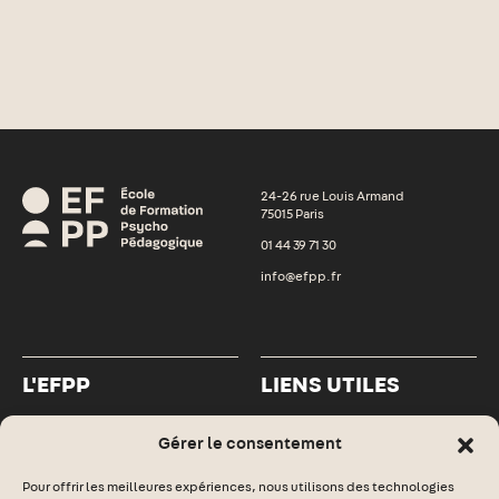
24-26 rue Louis Armand
75015 Paris
01 44 39 71 30
info@efpp.fr
L'EFPP
LIENS UTILES
L’EFPP
Espace numérique
Gérer le consentement
Formations
Informations pratiques
Pour offrir les meilleures expériences, nous utilisons des technologies