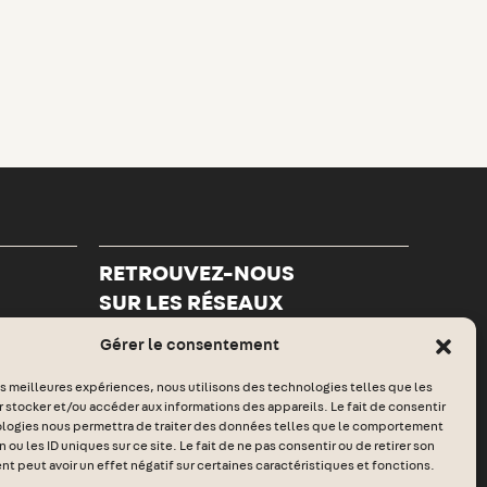
RETROUVEZ-NOUS
SUR LES RÉSEAUX
Facebook
Linkedin
Gérer le consentement
les meilleures expériences, nous utilisons des technologies telles que les
 stocker et/ou accéder aux informations des appareils. Le fait de consentir
ologies nous permettra de traiter des données telles que le comportement
 ou les ID uniques sur ce site. Le fait de ne pas consentir ou de retirer son
 peut avoir un effet négatif sur certaines caractéristiques et fonctions.