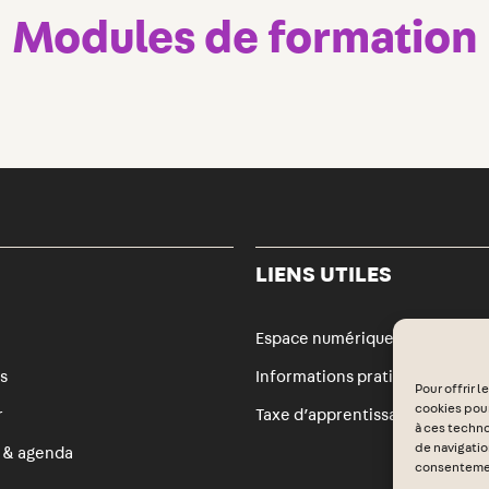
Modules de formation
LIENS UTILES
Espace numérique
s
Informations pratiques
Pour offrir 
cookies pour
r
Taxe d’apprentissage
à ces techn
de navigation
s & agenda
consentement