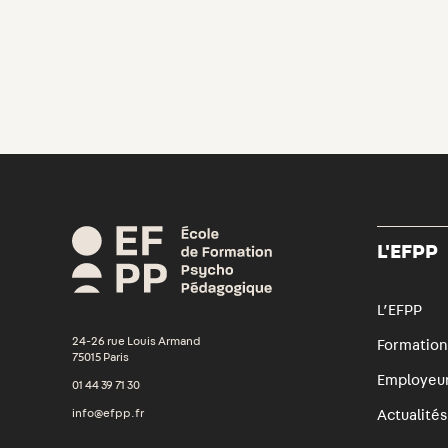
L'EFPP
L’EFPP
24-26 rue Louis Armand
Formation
75015 Paris
Employeu
01 44 39 71 30
info@efpp.fr
Actualité